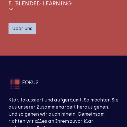
Ein innovatives Blended Learning Event
5. BLENDED LEARNING
der Extraklasse. Setzen Sie die Segel auf
einer echten Rennsegelyacht.
Der maximal effiziente Mix aus On- und
Offlinetrainings für nachhaltig
Über uns
erfolgreiche Veränderungen in Ihrem
Berufsalltag.
FOKUS
Klar, fokussiert und aufgeräumt. So möchten Sie
aus unserer Zusammenarbeit heraus gehen.
Und so gehen wir auch hinein. Gemeinsam
richten wir alles an Ihrem zuvor klar